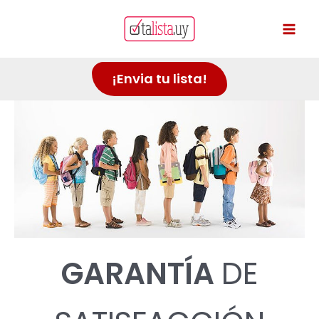
Ir
al
Mai
contenido
Men
¡Envia tu lista!
GARANTÍA
DE